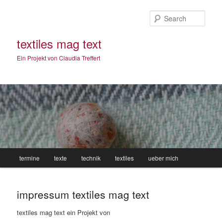
Sear
textiles mag text
Ein Projekt von Claudia Treffert
Main
termine
texte
technik
textiles
ueber mich
Skip
menu
to
impressum textiles mag text
primary
textiles mag text ein Projekt von