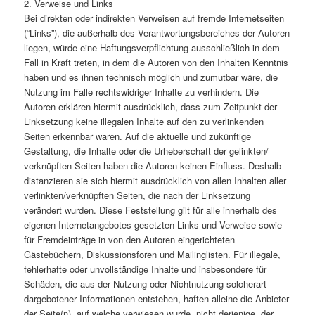
2. Verweise und Links
Bei direkten oder indirekten Verweisen auf fremde Internetseiten
(“Links”), die außerhalb des Verantwortungsbereiches der Autoren
liegen, würde eine Haftungsverpflichtung ausschließlich in dem
Fall in Kraft treten, in dem die Autoren von den Inhalten Kenntnis
haben und es ihnen technisch möglich und zumutbar wäre, die
Nutzung im Falle rechtswidriger Inhalte zu verhindern. Die
Autoren erklären hiermit ausdrücklich, dass zum Zeitpunkt der
Linksetzung keine illegalen Inhalte auf den zu verlinkenden
Seiten erkennbar waren. Auf die aktuelle und zukünftige
Gestaltung, die Inhalte oder die Urheberschaft der gelinkten/
verknüpften Seiten haben die Autoren keinen Einfluss. Deshalb
distanzieren sie sich hiermit ausdrücklich von allen Inhalten aller
verlinkten/verknüpften Seiten, die nach der Linksetzung
verändert wurden. Diese Feststellung gilt für alle innerhalb des
eigenen Internetangebotes gesetzten Links und Verweise sowie
für Fremdeinträge in von den Autoren eingerichteten
Gästebüchern, Diskussionsforen und Mailinglisten. Für illegale,
fehlerhafte oder unvollständige Inhalte und insbesondere für
Schäden, die aus der Nutzung oder Nichtnutzung solcherart
dargebotener Informationen entstehen, haften alleine die Anbieter
der Seite(n), auf welche verwiesen wurde, nicht derjenige, der