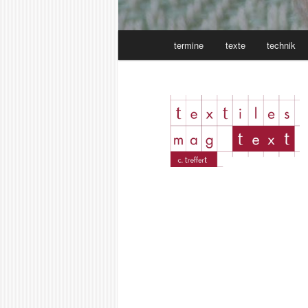
Main
termine
texte
technik
Skip
menu
to
primary
content