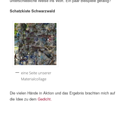
unterschiedliche Weise ins Wort. Ein paar Beispiele gefällig?
content
Schatzkiste Schwarzwald
eine Seite unserer
Materialcollage
Die vielen Hände in Aktion und das Ergebnis brachten mich auf
die Idee zu dem
Gedicht.