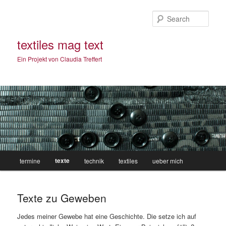
Sear
textiles mag text
Ein Projekt von Claudia Treffert
Main
texte
termine
technik
textiles
ueber mich
Skip
menu
to
Texte zu Geweben
primary
Jedes meiner Gewebe hat eine Geschichte. Die setze ich auf