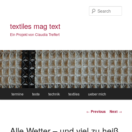
Sear
textiles mag text
Ein Projekt von Claudia Treffert
Main
termine
texte
technik
textiles
ueber mich
Skip
menu
to
Post
←
Previous
Next
→
navigation
primary
Alle Wetter – und viel zu heiß