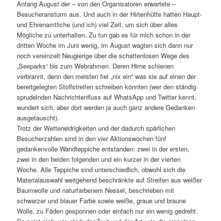
Anfang August der – von den Organisatoren erwartete –
Besucheransturm aus. Und auch in der Hirtenhütte hatten Haupt-
und Ehrenamtliche (und ich) viel Zeit, um sich über alles
Mögliche zu unterhalten. Zu tun gab es für mich schon in der
dritten Woche im Juni wenig, im August wagten sich dann nur
noch vereinzelt Neugierige über die schattenlosen Wege des
„Seeparks“ bis zum Webrahmen. Deren Hirne schienen
verbrannt, denn den meisten fiel „nix ein“ was sie auf einen der
bereitgelegten Stoffstreifen schreiben könnten (wer den ständig
sprudelnden Nachrichtenfluss auf WhatsApp und Twitter kennt,
wundert sich, aber dort werden ja auch ganz andere Gedanken
ausgetauscht).
Trotz der Wetterwidrigkeiten und der dadurch spärlichen
Besucherzahlen sind in den vier Aktionswochen fünf
gedankenvolle Wandteppiche entstanden: zwei in der ersten,
zwei in den beiden folgenden und ein kurzer in der vierten
Woche. Alle Teppiche sind unterschiedlich, obwohl sich die
Materialauswahl weitgehend beschränkte auf Streifen aus weißer
Baumwolle und naturfarbenem Nessel, beschrieben mit
schwarzer und blauer Farbe sowie weiße, graue und braune
Wolle, zu Fäden gesponnen oder einfach nur ein wenig gedreht.