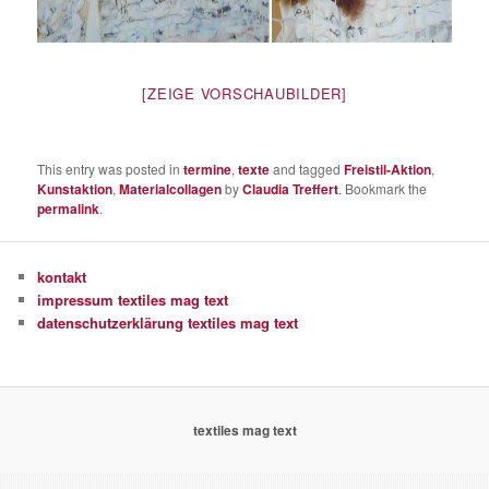
[ZEIGE VORSCHAUBILDER]
This entry was posted in
termine
,
texte
and tagged
Freistil-Aktion
,
Kunstaktion
,
Materialcollagen
by
Claudia Treffert
. Bookmark the
permalink
.
kontakt
impressum textiles mag text
datenschutzerklärung textiles mag text
textiles mag text