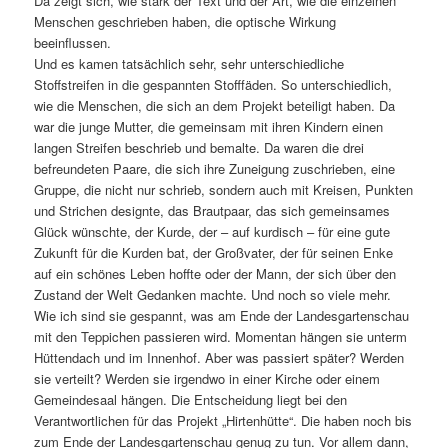
Da zeigt sich, wie stark der Text und der Art, wie die einzelnen
Menschen geschrieben haben, die optische Wirkung
beeinflussen.
Und es kamen tatsächlich sehr, sehr unterschiedliche
Stoffstreifen in die gespannten Stofffäden. So unterschiedlich,
wie die Menschen, die sich an dem Projekt beteiligt haben. Da
war die junge Mutter, die gemeinsam mit ihren Kindern einen
langen Streifen beschrieb und bemalte. Da waren die drei
befreundeten Paare, die sich ihre Zuneigung zuschrieben, eine
Gruppe, die nicht nur schrieb, sondern auch mit Kreisen, Punkten
und Strichen designte, das Brautpaar, das sich gemeinsames
Glück wünschte, der Kurde, der – auf kurdisch – für eine gute
Zukunft für die Kurden bat, der Großvater, der für seinen Enke
auf ein schönes Leben hoffte oder der Mann, der sich über den
Zustand der Welt Gedanken machte. Und noch so viele mehr.
Wie ich sind sie gespannt, was am Ende der Landesgartenschau
mit den Teppichen passieren wird. Momentan hängen sie unterm
Hüttendach und im Innenhof. Aber was passiert später? Werden
sie verteilt? Werden sie irgendwo in einer Kirche oder einem
Gemeindesaal hängen. Die Entscheidung liegt bei den
Verantwortlichen für das Projekt „Hirtenhütte“. Die haben noch bis
zum Ende der Landesgartenschau genug zu tun. Vor allem dann,