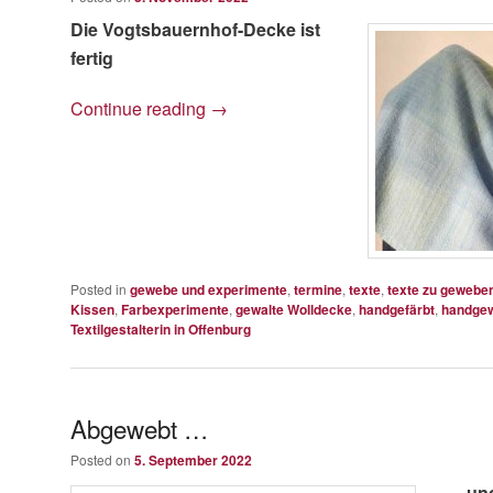
Die Vogtsbauernhof-Decke ist
fertig
Continue reading
→
Posted in
gewebe und experimente
,
termine
,
texte
,
texte zu gewebe
Kissen
,
Farbexperimente
,
gewalte Wolldecke
,
handgefärbt
,
handge
Textilgestalterin in Offenburg
Abgewebt …
Posted on
5. September 2022
… und