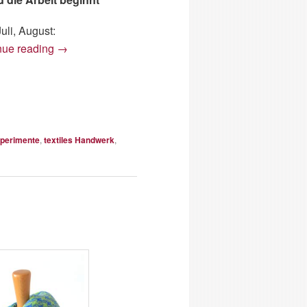
Juli, August:
nue reading
→
perimente
,
textiles Handwerk
,