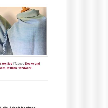
n
,
textiles
|
Tagged
Decke und
webt
,
textiles Handwerk
,
 die Arbeit beginnt