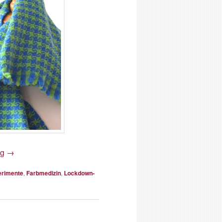
ng
→
erimente
,
Farbmedizin
,
Lockdown-