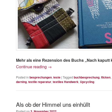
Mehr als eine Rezension des Buchs „Nach kaputt
Continue reading
→
Posted in
besprechungen
,
texte
|
Tagged
buchbesprechung
,
flicken
,
darning
,
textile reparatur
,
textiles Handwerk
,
Upcycling
Als ob der Himmel uns einhüllt
Posted on
3. November 2022