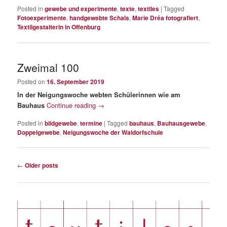
Posted in
gewebe und experimente
,
texte
,
textiles
|
Tagged
Fotoexperimente
,
handgewebte Schals
,
Marie Dréa fotografiert
,
Textilgestalterin in Offenburg
Zweimal 100
Posted on
16. September 2019
In der Neigungswoche webten Schülerinnen wie am
Bauhaus
Continue reading
→
Posted in
bildgewebe
,
termine
|
Tagged
bauhaus
,
Bauhausgewebe
,
Doppelgewebe
,
Neigungswoche der Waldorfschule
Post
←
Older posts
navigation