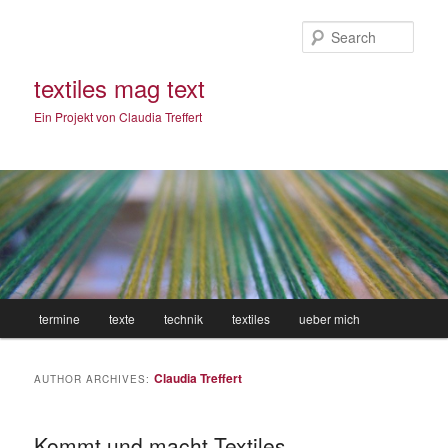
Sear
textiles mag text
Ein Projekt von Claudia Treffert
Main
termine
texte
technik
textiles
ueber mich
Skip
Skip
menu
to
to
Claudia Treffert
AUTHOR ARCHIVES:
primary
secondary
Kommt und macht Textiles