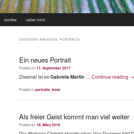
textiles
ueber mich
CATEGORY ARCHIVES:
PORTRAITS
Ein neues Portrait
Posted on
11. September 2017
Diesmal ist es
Gabriela Martin
…
Continue reading
Posted in
portraits
,
texte
Als freier Geist kommt man viel weiter
Posted on
18. März 2016
Die Weberin Christel Heimbucher: Von Dogmen hält Ch