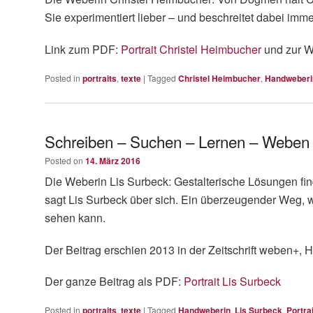
Sie experimentiert lieber – und beschreitet dabei im
Link zum PDF:
Portrait Christel Heimbucher
und zur W
Posted in
portraits
,
texte
|
Tagged
Christel Heimbucher
,
Handweberi
Schreiben – Suchen – Lernen – Weben
Posted on
14. März 2016
Die Weberin Lis Surbeck: Gestalterische Lösungen fin
sagt Lis Surbeck über sich. Ein überzeugender Weg, 
sehen kann.
Der Beitrag erschien 2013 in der Zeitschrift weben+, H
Der ganze Beitrag als PDF:
Portrait Lis Surbeck
Posted in
portraits
,
texte
|
Tagged
Handweberin
,
Lis Surbeck
,
Portrai