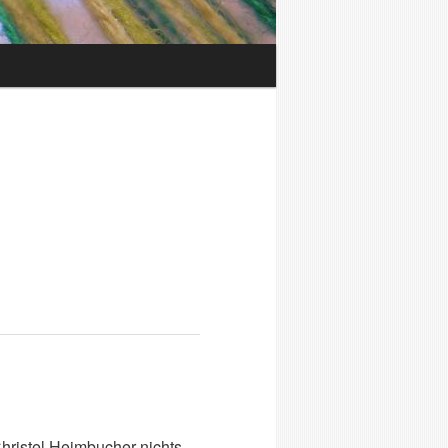
→
ristel Heimbucher nichts.