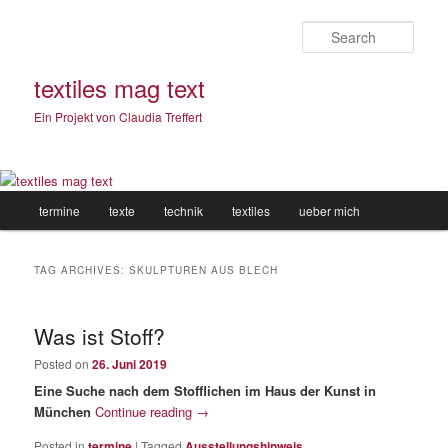
Sear
textiles mag text
Ein Projekt von Claudia Treffert
Main
termine
texte
technik
textiles
ueber mich
Skip
Skip
menu
to
to
TAG ARCHIVES:
SKULPTUREN AUS BLECH
primary
secondary
Was ist Stoff?
content
content
Posted on
26. Juni 2019
Eine Suche nach dem Stofflichen im Haus der Kunst in
München
Continue reading
→
Posted in
termine
|
Tagged
Ausstellungshinweis
,