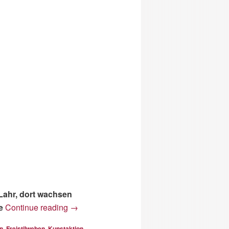
Lahr, dort wachsen
e
Continue reading
→
on
,
Freistilweben
,
Kunstaktion
,