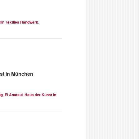
rin
,
textiles Handwerk
,
nst in München
ng
,
El Anatsui
,
Haus der Kunst in