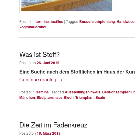
Posted in
termine
,
textiles
|
Tagged
Besuchsempfehlung
,
Handwebe
Vogtsbauernhof
Was ist Stoff?
Posted on
26. Juni 2019
Eine Suche nach dem Stofflichen im Haus der Ku
Continue reading
→
Posted in
termine
|
Tagged
Ausstellungshinweis
,
Besuchsempfehlu
München
,
Skulpturen aus Blech
,
Triumphant Scale
Die Zeit im Fadenkreuz
Posted on
18. März 2019