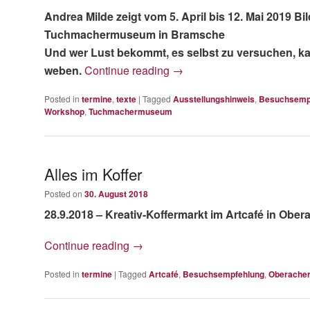
Andrea Milde zeigt vom 5. April bis 12. Mai 2019 Bi
Tuchmachermuseum in Bramsche
Und wer Lust bekommt, es selbst zu versuchen, kan
weben.
Continue reading
→
Posted in
termine
,
texte
|
Tagged
Ausstellungshinweis
,
Besuchsemp
Workshop
,
Tuchmachermuseum
Alles im Koffer
Posted on
30. August 2018
28.9.2018 – Kreativ-Koffermarkt im Artcafé in Ober
Continue reading
→
Posted in
termine
|
Tagged
Artcafé
,
Besuchsempfehlung
,
Oberache