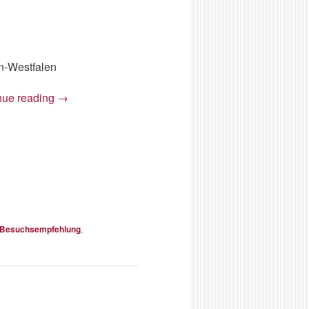
n-Westfalen
nue reading
→
Besuchsempfehlung
,