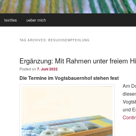
textiles
ueber mich
TAG ARCHIVES:
BESUCHSEMPFEHLUNG
Ergänzung: Mit Rahmen unter freiem 
Posted on
7. Juni 2022
Die Termine im Vogtsbauernhof stehen fest
Am Don
diese
Vogts
und E
Conti