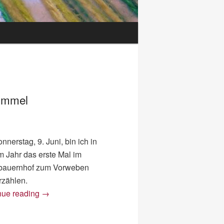
Himmel
nerstag, 9. Juni, bin ich in
m Jahr das erste Mal im
bauernhof zum Vorweben
rzählen.
nue reading
→