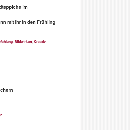
ldteppiche im
n mit ihr in den Frühling
fehlung
,
Bildwirken
,
Kreativ-
achern
rn