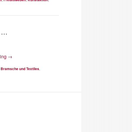
r …
ding
→
,
Bramsche und Textiles
,