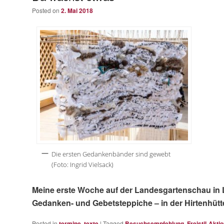
Posted on
2. Mai 2018
Die ersten Gedankenbänder sind gewebt
(Foto: Ingrid Vielsack)
Meine erste Woche auf der Landesgartenschau in 
Gedanken- und Gebetsteppiche – in der Hirtenhütt
Posted in
termine
,
texte
|
Tagged
Besuchsempfehlung
,
Freistil-Akti