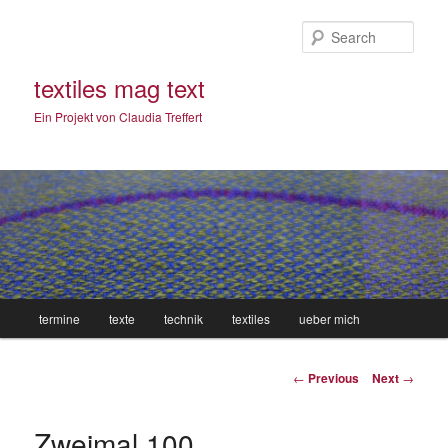
Sear
textiles mag text
Ein Projekt von Claudia Treffert
Main
termine
texte
technik
textiles
ueber mich
Skip
menu
to
Post
←
Previous
Next
→
navigation
primary
Zweimal 100