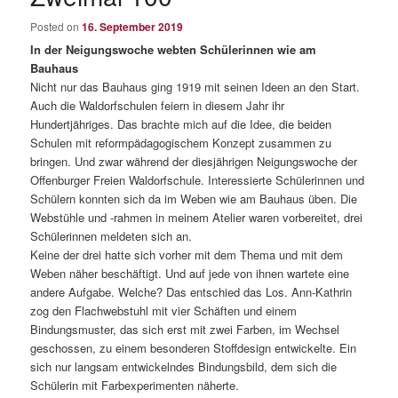
content
Posted on
16. September 2019
In der Neigungswoche webten Schülerinnen wie am
Bauhaus
Nicht nur das Bauhaus ging 1919 mit seinen Ideen an den Start.
Auch die Waldorfschulen feiern in diesem Jahr ihr
Hundertjähriges. Das brachte mich auf die Idee, die beiden
Schulen mit reformpädagogischem Konzept zusammen zu
bringen. Und zwar während der diesjährigen Neigungswoche der
Offenburger Freien Waldorfschule. Interessierte Schülerinnen und
Schülern konnten sich da im Weben wie am Bauhaus üben. Die
Webstühle und -rahmen in meinem Atelier waren vorbereitet, drei
Schülerinnen meldeten sich an.
Keine der drei hatte sich vorher mit dem Thema und mit dem
Weben näher beschäftigt. Und auf jede von ihnen wartete eine
andere Aufgabe. Welche? Das entschied das Los. Ann-Kathrin
zog den Flachwebstuhl mit vier Schäften und einem
Bindungsmuster, das sich erst mit zwei Farben, im Wechsel
geschossen, zu einem besonderen Stoffdesign entwickelte. Ein
sich nur langsam entwickelndes Bindungsbild, dem sich die
Schülerin mit Farbexperimenten näherte.