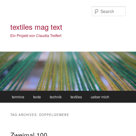
Sear
textiles mag text
Ein Projekt von Claudia Treffert
Main
termine
texte
technik
textiles
ueber mich
Skip
Skip
menu
to
to
TAG ARCHIVES:
DOPPELGEWEBE
primary
secondary
Zweimal 100