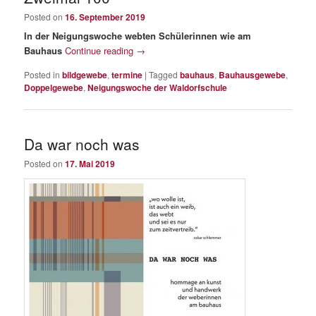
content
content
Posted on
16. September 2019
In der Neigungswoche webten Schülerinnen wie am
Bauhaus
Continue reading
→
Posted in
bildgewebe
,
termine
|
Tagged
bauhaus
,
Bauhausgewebe
,
Doppelgewebe
,
Neigungswoche der Waldorfschule
Da war noch was
Posted on
17. Mai 2019