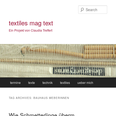
Sear
textiles mag text
Ein Projekt von Claudia Treffert
Main
termine
texte
technik
textiles
ueber mich
Skip
Skip
menu
to
to
TAG ARCHIVES:
BAUHAUS WEBERINNEN
primary
secondary
Wie Schmetterlinge überm